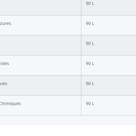
90 L
bures
90 L
90 L
uides
90 L
ques
90 L
 Chimiques
90 L