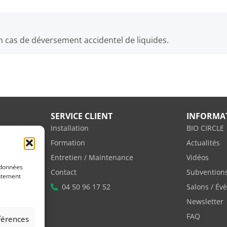
en cas de déversement accidentel de liquides.
SERVICE CLIENT
INFORMA
Installation
BIO CIRCLE
Formation
Actualités
Entretien / Maintenance
Vidéos
 données
vente
Contact
Subvention
entement
04 50 96 17 52
Salons / É
Newsletter
FAQ
éférences