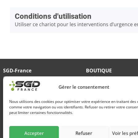
Conditions d'utilisation
Utiliser ce chariot pour les interventions d’urgence 
SGD-France
BOUTIQUE
Qui sommes-nous
Produits
Gérer le consentement
Lavage / dégraissage
Transport / Livraison
Périphériques machines
Mon compte
Nous utilisons des cookies pour optimiser votre expérience en traitant des
Environnement de production
Conditions générales de 
comme votre navigation ou vos identifiants. Refuser ou retirer votre cons
peut limiter certaines fonctionnalités.
22 avenue du Môle
74460 MARNAZ
Accepter
Refuser
Voir les pr