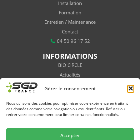
Installation
Formation
Entretien / Maintenance
Contact
04 50 96 17 52
INFORMATIONS
BIO CIRCLE
Actualités
Vidéos
Gérer le consentement
Subventions
Salons / Évènements
Nous utilisons des cookies pour optimiser votre expérience en traitant
des données comme votre navigation ou vos identifiants. Refuser ou
Newsletter
retirer votre consentement peut limiter certaines fonctionnalités.
FAQ
Accepter
Suivez-nous sur les réseaux