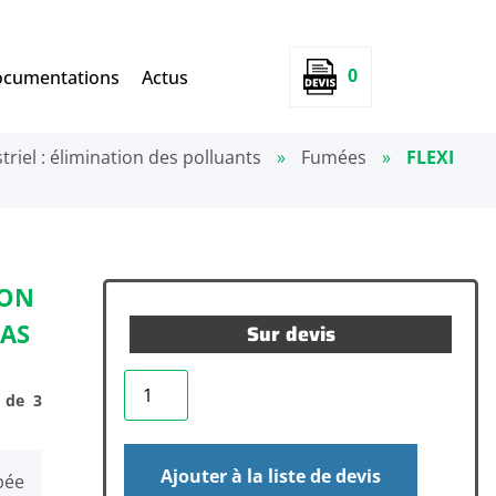
0
cumentations
Actus
ustriel : élimination des polluants
»
Fumées
»
FLEXI
ION
RAS
Sur devis
n de 3
Ajouter à la liste de devis
pée