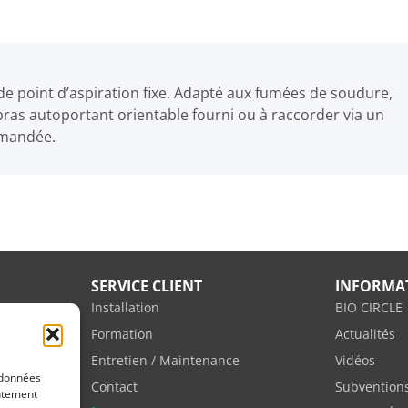
 de point d’aspiration fixe. Adapté aux fumées de soudure,
bras autoportant orientable fourni ou à raccorder via un
ommandée.
SERVICE CLIENT
INFORMA
Installation
BIO CIRCLE
Formation
Actualités
Entretien / Maintenance
Vidéos
 données
vente
Contact
Subvention
entement