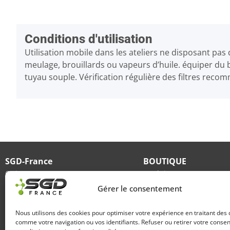
Conditions d'utilisation
Utilisation mobile dans les ateliers ne disposant pas
meulage, brouillards ou vapeurs d’huile. équiper du 
tuyau souple. Vérification régulière des filtres rec
SGD-France
BOUTIQUE
Qui sommes-nous
Produits
Gérer le consentement
Lavage / dégraissage
Transport / Livraison
Périphériques machines
Mon compte
Nous utilisons des cookies pour optimiser votre expérience en traitant des
Environnement de production
Conditions générales de 
comme votre navigation ou vos identifiants. Refuser ou retirer votre cons