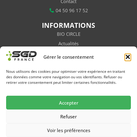
Contact
04 50 96 17 52
INFORMATIONS
BIO CIRCLE
Actualités
Vidéos
Gérer le consentement
Subventions
Salons / Évènements
Nous utilisons des cookies pour optimiser votre expérience en traitant
des données comme votre navigation ou vos identifiants. Refuser ou
Newsletter
retirer votre consentement peut limiter certaines fonctionnalités.
FAQ
Accepter
Suivez-nous sur les réseaux
Refuser
Voir les préférences