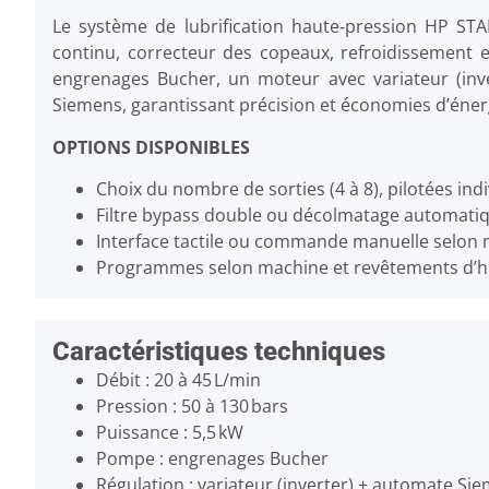
Le système de lubrification haute‑pression HP ST
continu, correcteur des copeaux, refroidissement et
engrenages Bucher, un moteur avec variateur (inv
Siemens, garantissant précision et économies d’éner
OPTIONS DISPONIBLES
Choix du nombre de sorties (4 à 8), pilotées ind
Filtre bypass double ou décolmatage automati
Interface tactile ou commande manuelle selon 
Programmes selon machine et revêtements d’hui
Caractéristiques techniques
Débit : 20 à 45 L/min
Pression : 50 à 130 bars
Puissance : 5,5 kW
Pompe : engrenages Bucher
Régulation : variateur (inverter) + automate Si