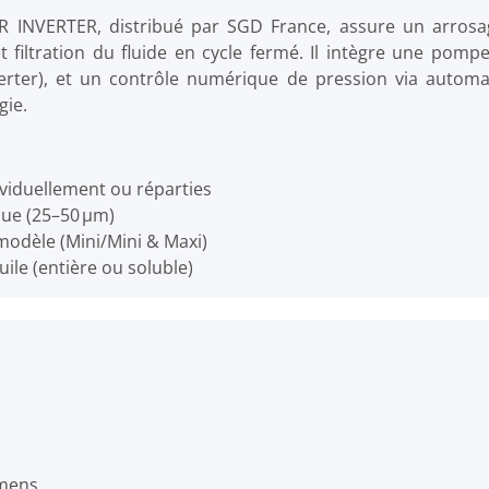
AR INVERTER, distribué par SGD France, assure un arrosa
 filtration du fluide en cycle fermé. Il intègre une pomp
erter), et un contrôle numérique de pression via automa
gie.
ividuellement ou réparties
que (25–50 µm)
modèle (Mini/Mini & Maxi)
le (entière ou soluble)
emens