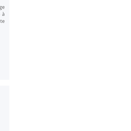
ge
e à
te