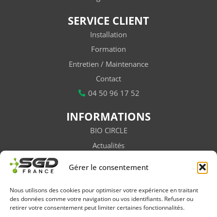
SERVICE CLIENT
Installation
Formation
Entretien / Maintenance
Contact
04 50 96 17 52
INFORMATIONS
BIO CIRCLE
Actualités
Vidéos
Gérer le consentement
Subventions
Salons / Évènements
Nous utilisons des cookies pour optimiser votre expérience en traitant
des données comme votre navigation ou vos identifiants. Refuser ou
Newsletter
retirer votre consentement peut limiter certaines fonctionnalités.