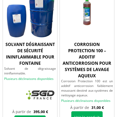
SOLVANT DÉGRAISSANT
CORROSION
DE SÉCURITÉ
PROTECTION 100 –
ININFLAMMABLE POUR
ADDITIF
FONTAINE
ANTICORROSION POUR
Solvant de dégraissage
SYSTÈMES DE LAVAGE
ininflammable.
AQUEUX
Plusieurs déclinaisons disponibles
Corrosion Protection 100 est un
additif anticorrosion faiblement
moussant destiné aux systèmes de
nettoyage aqueux.
Plusieurs déclinaisons disponibles
À partir de
31,00
€
À partir de
395,00
€