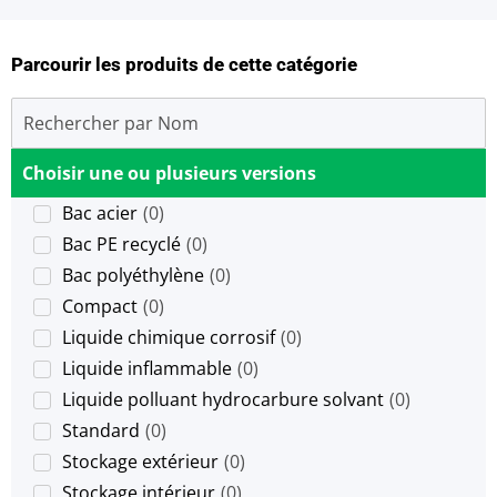
Parcourir les produits de cette catégorie
Choisir une ou plusieurs versions
Bac acier
(
0
)
Bac PE recyclé
(
0
)
Bac polyéthylène
(
0
)
Compact
(
0
)
Liquide chimique corrosif
(
0
)
Liquide inflammable
(
0
)
Liquide polluant hydrocarbure solvant
(
0
)
Standard
(
0
)
Stockage extérieur
(
0
)
Stockage intérieur
(
0
)