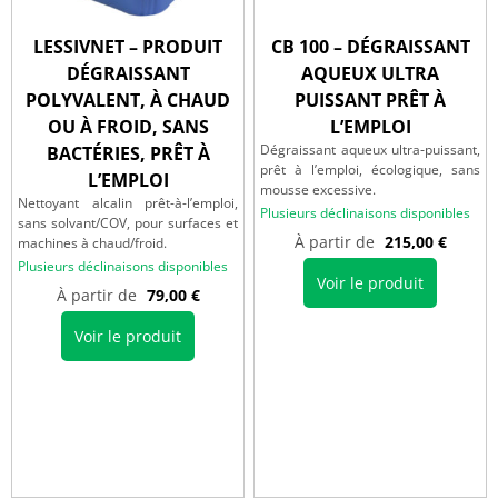
LESSIVNET – PRODUIT
CB 100 – DÉGRAISSANT
DÉGRAISSANT
AQUEUX ULTRA
POLYVALENT, À CHAUD
PUISSANT PRÊT À
OU À FROID, SANS
L’EMPLOI
Dégraissant aqueux ultra‑puissant,
BACTÉRIES, PRÊT À
prêt à l’emploi, écologique, sans
L’EMPLOI
mousse excessive.
Nettoyant alcalin prêt-à-l’emploi,
Plusieurs déclinaisons disponibles
sans solvant/COV, pour surfaces et
À partir de
215,00
€
machines à chaud/froid.
Plusieurs déclinaisons disponibles
Voir le produit
À partir de
79,00
€
Voir le produit