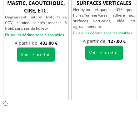
MASTIC, CAOUTCHOUC,
SURFACES VERTICALES
Nettoyant visqueux NSF pour
CIRE, ETC.
huiles/fumées/cires, adhère aux
Dégraissant naturel NSF, faible
surfaces verticales, idéal en
COV, élimine saletés tenaces à
agroalimentaire.
froid, sans résidu huileux.
Plusieurs déclinaisons disponibles
Plusieurs déclinaisons disponibles
À partir de
127,00
€
À partir de
433,00
€
Voir le produit
Voir le produit