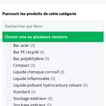
Parcourir les produits de cette catégorie
Choisir une ou plusieurs versions
Bac acier
(
0
)
Bac PE recyclé
(
0
)
Bac polyéthylène
(
0
)
Compact
(
0
)
Liquide chimique corrosif
(
0
)
Liquide inflammable
(
0
)
Liquide polluant hydrocarbure solvant
(
0
)
Standard
(
0
)
Stockage extérieur
(
0
)
Stockage intérieur
(
0
)