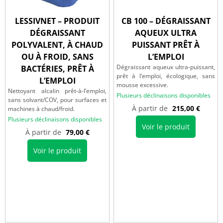
LESSIVNET – PRODUIT
CB 100 – DÉGRAISSANT
DÉGRAISSANT
AQUEUX ULTRA
POLYVALENT, À CHAUD
PUISSANT PRÊT À
OU À FROID, SANS
L’EMPLOI
Dégraissant aqueux ultra‑puissant,
BACTÉRIES, PRÊT À
prêt à l’emploi, écologique, sans
L’EMPLOI
mousse excessive.
Nettoyant alcalin prêt-à-l’emploi,
Plusieurs déclinaisons disponibles
sans solvant/COV, pour surfaces et
À partir de
215,00
€
machines à chaud/froid.
Plusieurs déclinaisons disponibles
Voir le produit
À partir de
79,00
€
Voir le produit