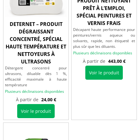
PRODUIT NETTOYANT
PRÊT À L’EMPLOI,
SPÉCIAL PEINTURES ET
VERNIS FRAIS
DETERNET – PRODUIT
Décapant haute performance pour
DÉGRAISSANT
peintures/vernis aqueux ou
CONCENTRÉ, SPÉCIAL
solvants, rapide, non étiqueté et
HAUTE TEMPÉRATURE ET
plus sûr que les diluants.
Plusieurs déclinaisons disponibles
NETTOYEURS À
ULTRASONS
À partir de
443,00
€
Détergent concentré pour
Voir le produit
ultrasons, diluable dès 1 %,
efficacité maximale à haute
température
Plusieurs déclinaisons disponibles
À partir de
24,00
€
Voir le produit