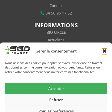
Contact
04 50 96 17 52
INFORMATIONS
BIO CIRCLE
Actualités
Vidéos
Gérer le consentement
Subventions
Salons / Évènements
Nous utilisons des cookies pour optimiser votre expérience en traitant
des données comme votre navigation ou vos identifiants. Refuser ou
Newsletter
retirer votre consentement peut limiter certaines fonctionnalités.
FAQ
Accepter
Suivez-nous sur les réseaux
Refuser
Voir les préférences