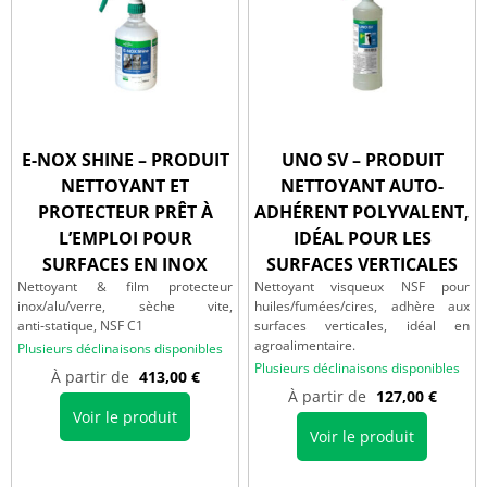
E-NOX SHINE – PRODUIT
UNO SV – PRODUIT
NETTOYANT ET
NETTOYANT AUTO-
PROTECTEUR PRÊT À
ADHÉRENT POLYVALENT,
L’EMPLOI POUR
IDÉAL POUR LES
SURFACES EN INOX
SURFACES VERTICALES
Nettoyant & film protecteur
Nettoyant visqueux NSF pour
inox/alu/verre, sèche vite,
huiles/fumées/cires, adhère aux
anti‑statique, NSF C1
surfaces verticales, idéal en
agroalimentaire.
Plusieurs déclinaisons disponibles
Plusieurs déclinaisons disponibles
À partir de
413,00
€
À partir de
127,00
€
Voir le produit
Voir le produit