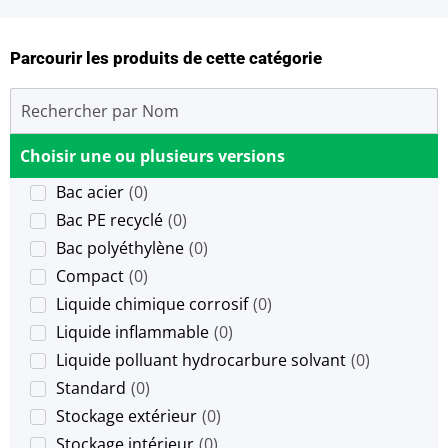
Parcourir les produits de cette catégorie
Choisir une ou plusieurs versions
Bac acier
(
0
)
Bac PE recyclé
(
0
)
Bac polyéthylène
(
0
)
Compact
(
0
)
Liquide chimique corrosif
(
0
)
Liquide inflammable
(
0
)
Liquide polluant hydrocarbure solvant
(
0
)
Standard
(
0
)
Stockage extérieur
(
0
)
Stockage intérieur
(
0
)