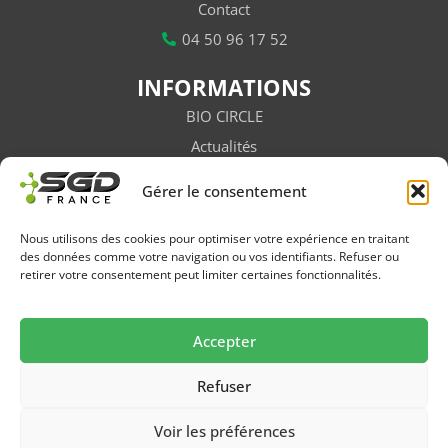
Contact
04 50 96 17 52
INFORMATIONS
BIO CIRCLE
Actualités
Vidéos
Gérer le consentement
Subventions
Salons / Évènements
Nous utilisons des cookies pour optimiser votre expérience en traitant
des données comme votre navigation ou vos identifiants. Refuser ou
Newsletter
retirer votre consentement peut limiter certaines fonctionnalités.
FAQ
Accepter
Suivez-nous sur les réseaux
Refuser
Voir les préférences